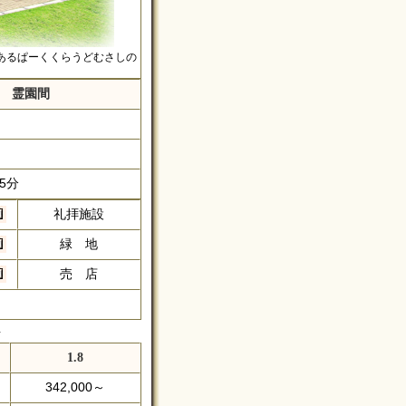
あるぱーくくらうどむさしの
～ 霊園間
5分
礼拝施設
緑 地
売 店
料
1.8
342,000～