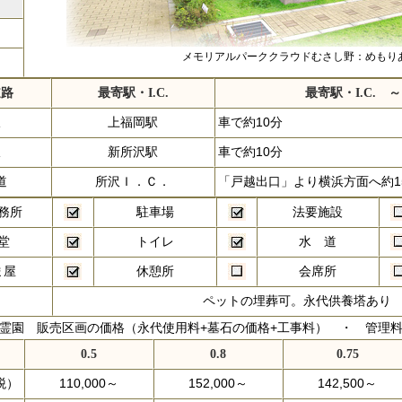
メモリアルパーククラウドむさし野：めもり
道路
最寄駅・I.C.
最寄駅・I.C. 
線
上福岡駅
車で約10分
線
新所沢駅
車で約10分
道
所沢Ｉ．Ｃ．
「戸越出口」より横浜方面へ約1
務所
駐車場
法要施設
堂
トイレ
水 道
ま屋
休憩所
会席所
ペットの埋葬可。永代供養塔あり
霊園 販売区画の価格（永代使用料+墓石の価格+工事料） ・ 管理
0.5
0.8
0.75
税）
110,000～
152,000～
142,500～