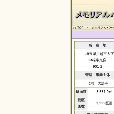
TOP
> メモリアルパー
所 在 地
埼玉県川越市大字
中福字鬼窪
901-2
管理・事業主体
（宗）大法寺
総面積
3,631.0
総区
1,222区画
画数