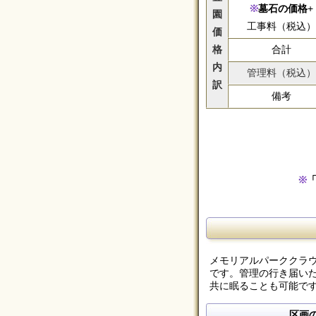
墓石の価格
+
園
工事料（税込）
価
格
合計
内
管理料（税込）
訳
備考
メモリアルパーククラ
です。管理の行き届い
共に眠ることも可能で
区画