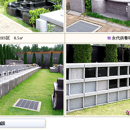
HS区 0.5㎡
永代供養
施設