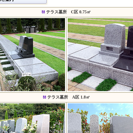
テラス墓所 C区 0.75㎡
テラス墓所 A区 1.8㎡