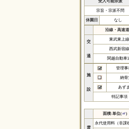
受入可能宗派
宗旨・宗派不問
休園日
なし
沿線・高速
東武東上
交
西武新宿
通
関越自動車
管理事
施
納骨
あず
設
特記事項
面積:単位(
)
永代使用料（非課
霊