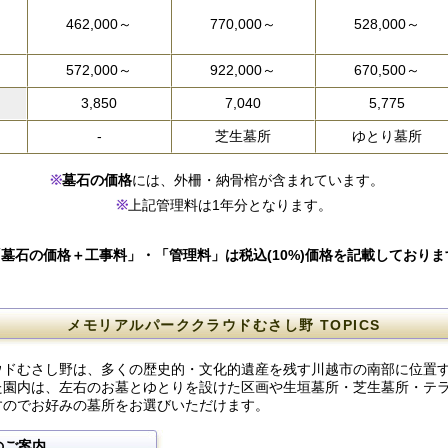
462,000～
770,000～
528,000～
572,000～
922,000～
670,500～
3,850
7,040
5,775
-
芝生墓所
ゆとり墓所
墓石の価格
には、外柵・納骨棺が含まれています。
上記管理料は1年分となります。
「墓石の価格＋工事料」・「管理料」は税込(10%)価格を記載しておりま
メモリアルパーククラウドむさし野 TOPICS
ウドむさし野は、多くの歴史的・文化的遺産を残す川越市の南部に位置
た園内は、左右のお墓とゆとりを設けた区画や生垣墓所・芝生墓所・テ
すのでお好みの墓所をお選びいただけます。
のご案内