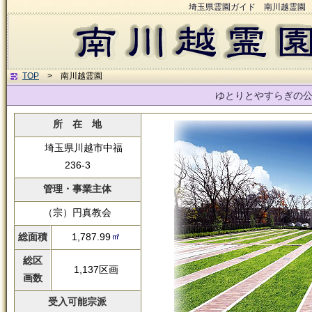
埼玉県霊園ガイド 南川越霊園
TOP
> 南川越霊園
ゆとりとやすらぎの
所 在 地
埼玉県川越市中福
236-3
管理・事業主体
（宗）円真教会
総面積
1,787.99
総区
1,137区画
画数
受入可能宗派