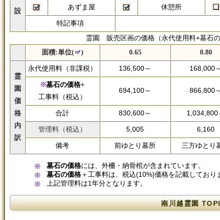
あずま屋
休憩所
設
特記事項
霊園 販売区画の価格（永代使用料+墓石の
面積:単位(
)
0.65
0.80
永代使用料（非課税）
136,500～
168,000
霊
墓石の価格
+
園
694,100～
866,800
工事料（税込）
価
格
合計
830,600～
1,034,80
内
管理料（税込）
5,005
6,160
訳
備考
前ゆとり墓所
三方ゆとり
墓石の価格
には、外柵・納骨棺が含まれています。
墓石の価格
＋工事料は、税込(10%)価格を記載しており
上記管理料は1年分となります。
南川越霊園 TOPI