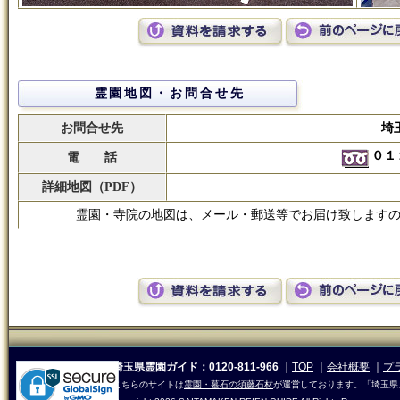
霊園地図・お問合せ先
お問合せ先
埼
０１
電 話
詳細地図（PDF）
霊園・寺院の地図は、メール・郵送等でお届け致します
埼玉県霊園ガイド：0120-811-966
｜
TOP
｜
会社概要
｜
プ
こちらのサイトは
霊園・墓石の須藤石材
が運営しております。「埼玉県