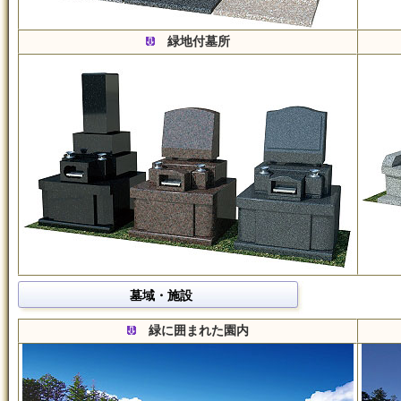
緑地付墓所
墓域・施設
緑に囲まれた園内