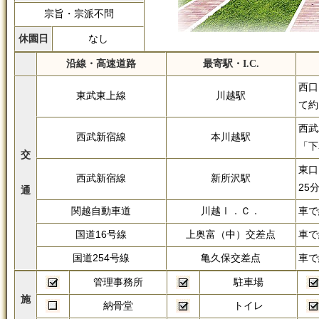
宗旨・宗派不問
休園日
なし
沿線・高速道路
最寄駅・I.C.
西口
東武東上線
川越駅
て約
西武
西武新宿線
本川越駅
「下
交
東口
西武新宿線
新所沢駅
25
通
関越自動車道
川越Ⅰ．Ｃ．
車で
国道16号線
上奥富（中）交差点
車で
国道254号線
亀久保交差点
車で
管理事務所
駐車場
施
納骨堂
トイレ